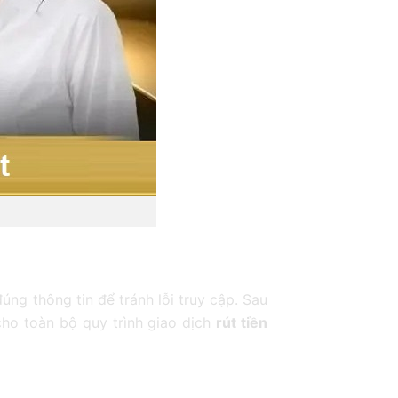
ng thông tin để tránh lỗi truy cập. Sau
cho toàn bộ quy trình giao dịch
rút tiền