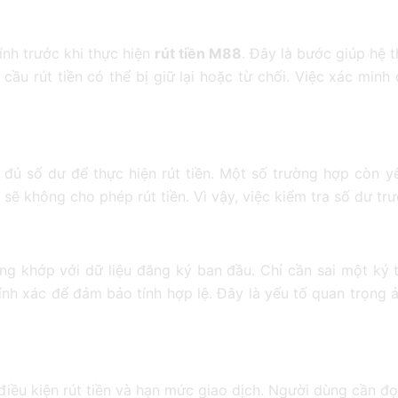
ính trước khi thực hiện
rút tiền M88
. Đây là bước giúp hệ 
ầu rút tiền có thể bị giữ lại hoặc từ chối. Việc xác min
đủ số dư để thực hiện rút tiền. Một số trường hợp còn y
ẽ không cho phép rút tiền. Vì vậy, việc kiểm tra số dư trước
ng khớp với dữ liệu đăng ký ban đầu. Chỉ cần sai một ký 
chính xác để đảm bảo tính hợp lệ. Đây là yếu tố quan trọng
điều kiện rút tiền và hạn mức giao dịch. Người dùng cần đọ