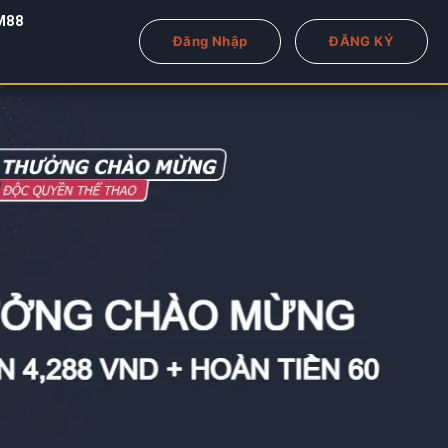
M88
Đăng Nhập
ĐĂNG KÝ