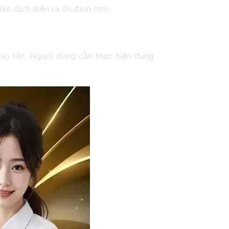
iao dịch diễn ra ổn định hơn.
hao tác. Người dùng cần thực hiện đúng