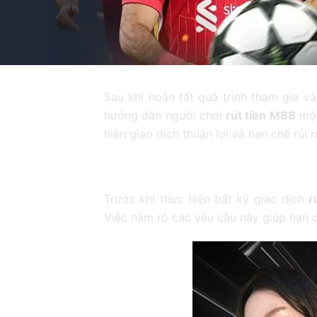
Sau khi hoàn tất quá trình tham gia và
hướng dẫn người chơi
rút tiền M88
một 
hiện giao dịch thuận lợi và hạn chế rủi r
Điều kiện cần thiết để rút tiề
Trước khi thực hiện bất kỳ giao dịch
r
Việc nắm rõ các yêu cầu này giúp hạn ch