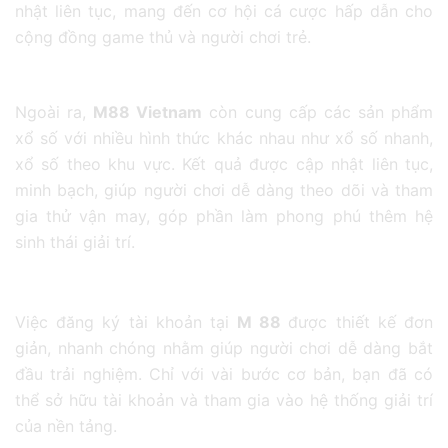
nhật liên tục, mang đến cơ hội cá cược hấp dẫn cho
cộng đồng game thủ và người chơi trẻ.
Xổ số đa dạng hình thức
Ngoài ra,
M88 Vietnam
còn cung cấp các sản phẩm
xổ số với nhiều hình thức khác nhau như xổ số nhanh,
xổ số theo khu vực. Kết quả được cập nhật liên tục,
minh bạch, giúp người chơi dễ dàng theo dõi và tham
gia thử vận may, góp phần làm phong phú thêm hệ
sinh thái giải trí.
Hướng dẫn 4 bước đăng ký m88
Việc đăng ký tài khoản tại
M 88
được thiết kế đơn
giản, nhanh chóng nhằm giúp người chơi dễ dàng bắt
đầu trải nghiệm. Chỉ với vài bước cơ bản, bạn đã có
thể sở hữu tài khoản và tham gia vào hệ thống giải trí
của nền tảng.