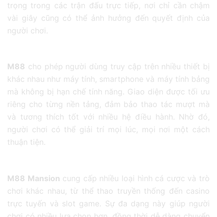
trọng trong các trận đấu trực tiếp, nơi chỉ cần chậm
vài giây cũng có thể ảnh hưởng đến quyết định của
người chơi.
Hỗ trợ đa nền tảng linh hoạt
M88
cho phép người dùng truy cập trên nhiều thiết bị
khác nhau như máy tính, smartphone và máy tính bảng
mà không bị hạn chế tính năng. Giao diện được tối ưu
riêng cho từng nền tảng, đảm bảo thao tác mượt mà
và tương thích tốt với nhiều hệ điều hành. Nhờ đó,
người chơi có thể giải trí mọi lúc, mọi nơi một cách
thuận tiện.
Hệ sinh thái giải trí đa dạng
M88 Mansion
cung cấp nhiều loại hình cá cược và trò
chơi khác nhau, từ thể thao truyền thống đến casino
trực tuyến và slot game. Sự đa dạng này giúp người
chơi có nhiều lựa chọn hơn, đồng thời dễ dàng chuyển