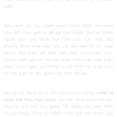
ngắn.
Đá gà trực tuyến hấp dẫn
Bên cạnh các sản phẩm quen thuộc, M88 còn cung
cấp hình thức giải trí đá gà trực tuyến, thu hút nhiều
người chơi yêu thích loại hình này. Các trận đấu
thường được phát trực tiếp với hình ảnh rõ nét, giúp
người chơi theo dõi diễn biến một cách chân thực.
Người tham gia có thể lựa chọn nhiều trận đấu khác
nhau trong ngày, với thông tin về chiến kê, tỷ lệ cược
và thời gian thi đấu được cập nhật liên tục.
eSports và cược điện tử hiện đại
Không chỉ dừng lại ở thể thao truyền thống,
m88 cá
cược thể thao trực tuyến
còn mở rộng sang lĩnh vực
eSports với các tựa game nổi tiếng như Liên Minh
Huyền Thoại, Dota 2, CS:GO. Các giải đấu được cập