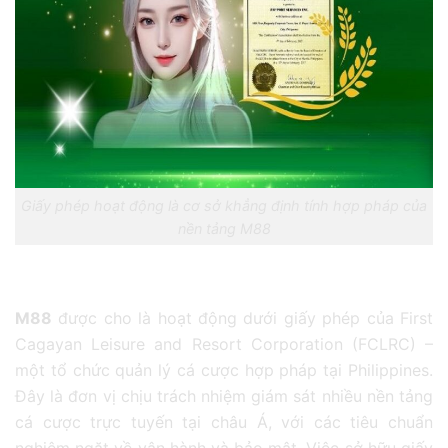
Giấy phép hoạt động là cơ sở khẳng định tính hợp pháp của
nền tảng M88
Đơn vị cấp phép uy tín
M88
được cho là hoạt động dưới giấy phép của First
Cagayan Leisure and Resort Corporation (FCLRC) –
một tổ chức quản lý cá cược hợp pháp tại Philippines.
Đây là đơn vị chịu trách nhiệm giám sát nhiều nền tảng
cá cược trực tuyến tại châu Á, với các tiêu chuẩn