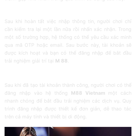
Xác nhận và hoàn tất tạo tài khoản
Sau khi hoàn tất việc nhập thông tin, người chơi chỉ
cần kiểm tra lại một lần nữa rồi nhấn xác nhận. Trong
một số trường hợp, hệ thống có thể yêu cầu xác minh
qua mã OTP hoặc email. Sau bước này, tài khoản sẽ
được kích hoạt và bạn có thể đăng nhập để bắt đầu
trải nghiệm giải trí tại
M 88
.
Hướng dẫn các bước đăng nhập vào tài khoản M88
Sau khi đã tạo tài khoản thành công, người chơi có thể
đăng nhập vào hệ thống
M88 Vietnam
một cách
nhanh chóng để bắt đầu trải nghiệm các dịch vụ. Quy
trình đăng nhập được thiết kế đơn giản, dễ thao tác
trên cả máy tính và thiết bị di động.