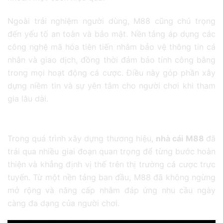
Ngoài trải nghiệm người dùng, M88 cũng chú trọng
đến yếu tố an toàn và bảo mật. Nền tảng áp dụng các
công nghệ mã hóa tiên tiến nhằm bảo vệ thông tin cá
nhân và giao dịch, đồng thời đảm bảo tính công bằng
trong mọi hoạt động cá cược. Điều này góp phần xây
dựng niềm tin và sự yên tâm cho người chơi khi tham
gia lâu dài.
Lịch sử hình thành và phát triển của nhacaiuytin M88
Trong quá trình xây dựng thương hiệu,
nhà cái M88
đã
trải qua nhiều giai đoạn quan trọng để từng bước hoàn
thiện và khẳng định vị thế trên thị trường cá cược trực
tuyến. Từ một nền tảng ban đầu, M88 đã không ngừng
mở rộng và nâng cấp nhằm đáp ứng nhu cầu ngày
càng đa dạng của người chơi.