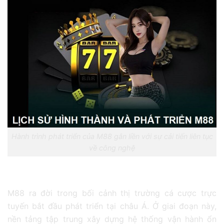
Hành trình phát triển của M88 gắn liền với sự cải tiến liên tục
về công nghệ
Giai đoạn khởi đầu
M88 ra đời trong bối cảnh thị trường cá cược trực
tuyến bắt đầu phát triển tại châu Á. Ở giai đoạn này,
nền tảng tập trung xây dựng hệ thống vận hành ổn