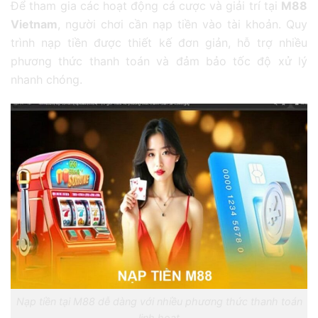
Để tham gia các hoạt động cá cược và giải trí tại
M88
Vietnam
, người chơi cần nạp tiền vào tài khoản. Quy
trình nạp tiền được thiết kế đơn giản, hỗ trợ nhiều
phương thức thanh toán và đảm bảo tốc độ xử lý
nhanh chóng.
Nạp tiền tại M88 dễ dàng với nhiều phương thức thanh toán
linh hoạt