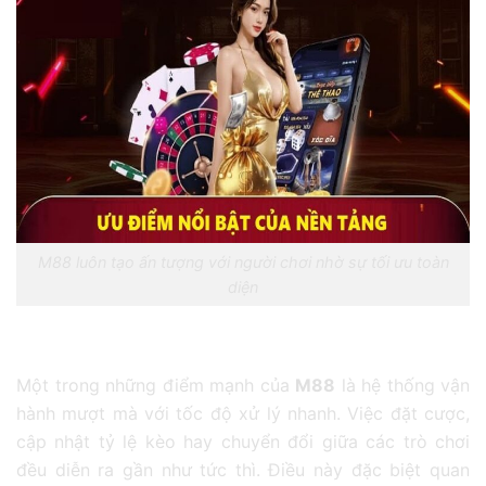
M88 luôn tạo ấn tượng với người chơi nhờ sự tối ưu toàn
diện
Tốc độ xử lý nhanh, ổn định
Một trong những điểm mạnh của
M88
là hệ thống vận
hành mượt mà với tốc độ xử lý nhanh. Việc đặt cược,
cập nhật tỷ lệ kèo hay chuyển đổi giữa các trò chơi
đều diễn ra gần như tức thì. Điều này đặc biệt quan