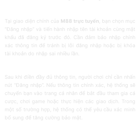
Nhập tên đăng nhập và mật khẩu
Tại giao diện chính của
M88 trực tuyến
, bạn chọn mục
“Đăng nhập” và tiến hành nhập tên tài khoản cùng mật
khẩu đã đăng ký trước đó. Cần đảm bảo nhập chính
xác thông tin để tránh bị lỗi đăng nhập hoặc bị khóa
tài khoản do nhập sai nhiều lần.
Nhấn đăng nhập để bắt đầu trải nghiệm
Sau khi điền đầy đủ thông tin, người chơi chỉ cần nhấn
nút “Đăng nhập”. Nếu thông tin chính xác, hệ thống sẽ
chuyển bạn vào trang cá nhân để bắt đầu tham gia cá
cược, chơi game hoặc thực hiện các giao dịch. Trong
một số trường hợp, hệ thống có thể yêu cầu xác minh
bổ sung để tăng cường bảo mật.
Hướng dẫn nạp tiền vào tài khoản