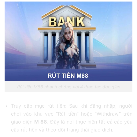
Rút tiền M88 nhanh chóng với 4 thao tác đơn giản
Truy cập mục rút tiền: Sau khi đăng nhập, người
chơi vào khu vực “Rút tiền” hoặc “Withdraw” trên
giao diện
M 88
. Đây là nơi thực hiện tất cả các yêu
cầu rút tiền và theo dõi trạng thái giao dịch.