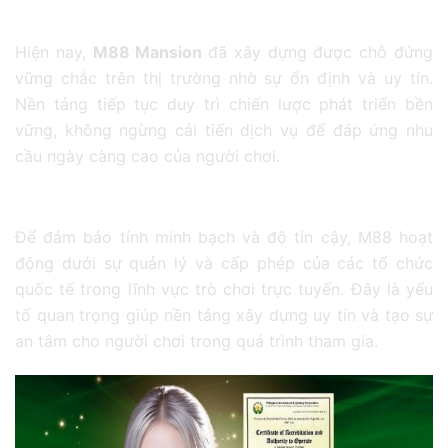
Giai đoạn khẳng định vị thế
Hiện nay,
M88 Mansion
đã xây dựng được chỗ đứng
vững chắc trên thị trường nhờ sự ổn định và uy tín.
Nền tảng tiếp tục duy trì chiến lược phát triển bền
vững, không ngừng cải tiến dịch vụ để đáp ứng nhu
cầu ngày càng cao của người chơi.
Giấy phép hoạt động của trang nhà cái M88
Để đảm bảo tính minh bạch và độ tin cậy, M88 hoạt
động dưới sự quản lý và cấp phép của các tổ chức
quốc tế trong lĩnh vực trò chơi trực tuyến. Đây là yếu
tố quan trọng giúp nền tảng xây dựng uy tín và tạo sự
an tâm cho người chơi trong quá trình tham gia.