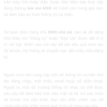
trên máy tính hoặc điện thoại. Nên đảm bảo truy cập
đúng đường
link vào M88
để tránh các trang giả mạo
và đảm bảo an toàn thông tin cá nhân.
Nhấn vào nút đăng ký
Tại giao diện trang chủ
M88 nhà cái
, bạn sẽ dễ dàng
nhìn thấy nút “Đăng ký” hoặc “Sign Up” được đặt ở vị
trí nổi bật. Nhấn vào nút này để bắt đầu quá trình tạo
tài khoản. Hệ thống sẽ chuyển bạn đến biểu mẫu đăng
ký.
Điền thông tin cá nhân cần thiết
Người chơi cần cung cấp một số thông tin cơ bản như
tên đăng nhập, mật khẩu, email hoặc số điện thoại.
Ngoài ra, một số trường thông tin khác có thể được
yêu cầu để đảm bảo tính bảo mật và hỗ trợ xác minh
tài khoản khi cần thiết. Bạn nên điền chính xác để
tránh gặp khó khăn trong quá trình sử dụng sau này.