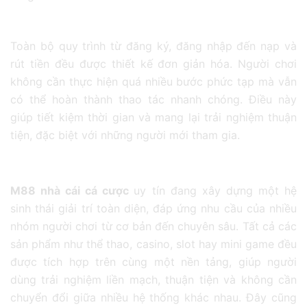
Hệ thống tối ưu, thao tác đơn giản
Toàn bộ quy trình từ đăng ký, đăng nhập đến nạp và
rút tiền đều được thiết kế đơn giản hóa. Người chơi
không cần thực hiện quá nhiều bước phức tạp mà vẫn
có thể hoàn thành thao tác nhanh chóng. Điều này
giúp tiết kiệm thời gian và mang lại trải nghiệm thuận
tiện, đặc biệt với những người mới tham gia.
Hệ sinh thái game phong phú ở M88
M88 nhà cái cá cược
uy tín đang xây dựng một hệ
sinh thái giải trí toàn diện, đáp ứng nhu cầu của nhiều
nhóm người chơi từ cơ bản đến chuyên sâu. Tất cả các
sản phẩm như thể thao, casino, slot hay mini game đều
được tích hợp trên cùng một nền tảng, giúp người
dùng trải nghiệm liền mạch, thuận tiện và không cần
chuyển đổi giữa nhiều hệ thống khác nhau. Đây cũng